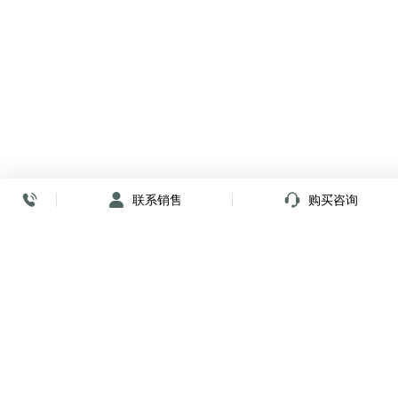
联系销售
购买咨询
放心签署 弹指间
小程序
公众号