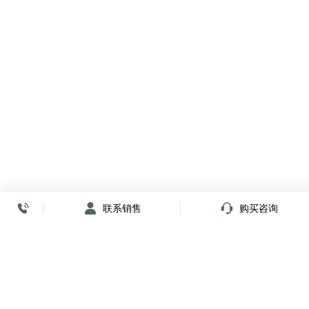
联系销售
购买咨询
放心签署 弹指间
小程序
公众号