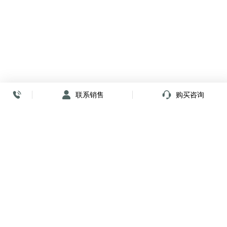
联系销售
购买咨询
放心签署 弹指间
小程序
公众号
关注我们