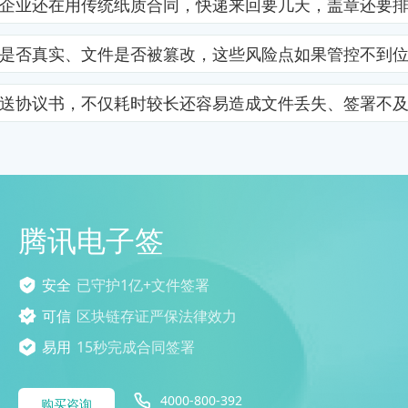
企业还在用传统纸质合同，快递来回要几天，盖章还要
是否真实、文件是否被篡改，这些风险点如果管控不到
送协议书，不仅耗时较长还容易造成文件丢失、签署不
腾讯电子签
安全
已守护1亿+文件签署
可信
区块链存证严保法律效力
易用
15秒完成合同签署
4000-800-392
购买咨询