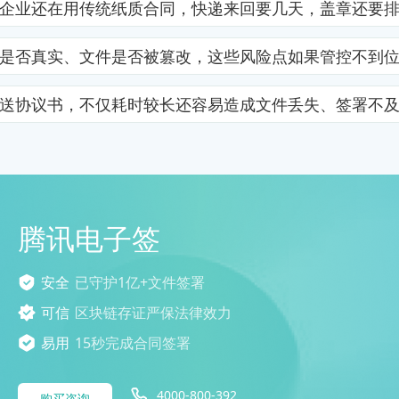
企业还在用传统纸质合同，快递来回要几天，盖章还要
是否真实、文件是否被篡改，这些风险点如果管控不到
送协议书，不仅耗时较长还容易造成文件丢失、签署不
腾讯电子签
安全
已守护1亿+文件签署
可信
区块链存证严保法律效力
易用
15秒完成合同签署
4000-800-392
购买咨询