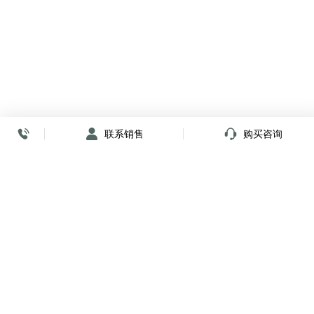
联系销售
购买咨询
放心签署 弹指间
小程序
公众号
关注我们