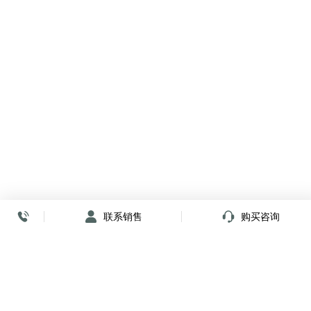
联系销售
购买咨询
放心签署 弹指间
小程序
公众号