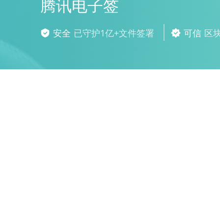
腾讯电子签
安全
已守护1亿+文件签署
可信
区