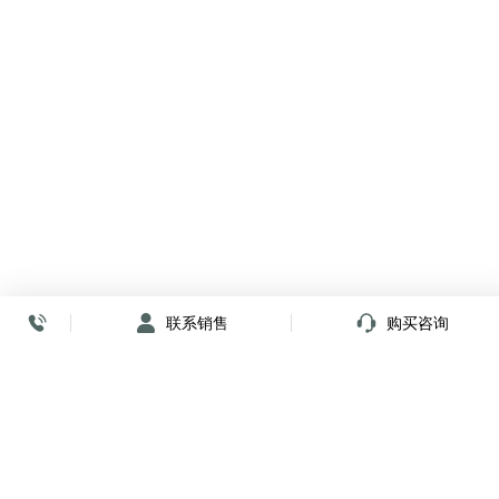
联系销售
购买咨询
放心签署 弹指间
小程序
公众号