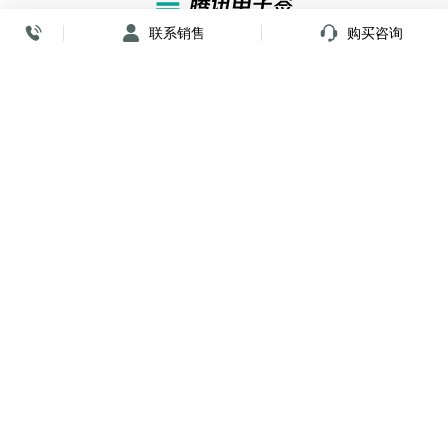
联系销售
购买咨询
放心签署 弹指间
小程序
公众号
关注我们
购买咨询