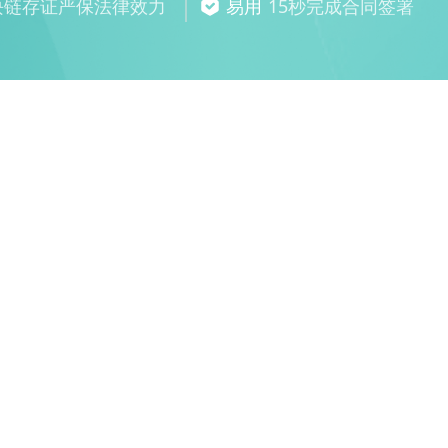
块链存证严保法律效力
易用
15秒完成合同签署