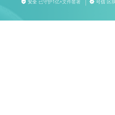
安全
已守护1亿+文件签署
可信
区