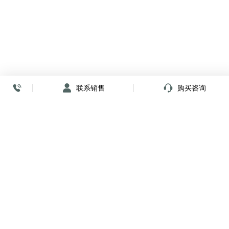
联系销售
购买咨询
放心签署 弹指间
小程序
公众号
关注我们