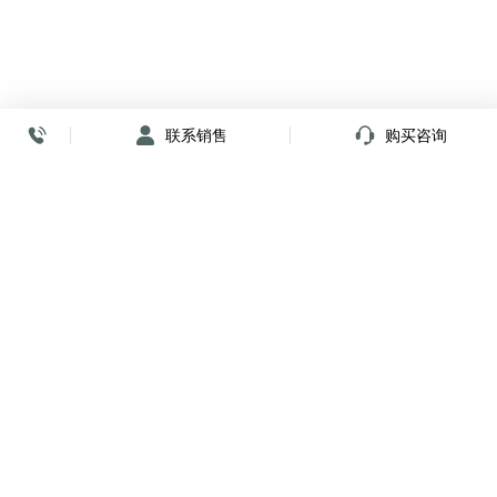
联系销售
购买咨询
放心签署 弹指间
小程序
公众号
关注我们