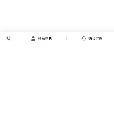
联系销售
购买咨询
放心签署 弹指间
小程序
公众号
关注我们