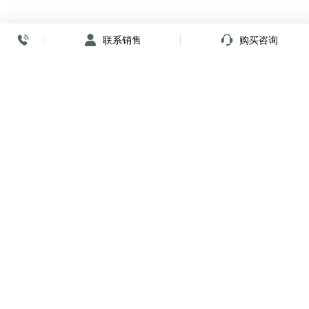
联系销售
购买咨询
放心签署 弹指间
小程序
公众号
关注我们
购买咨询