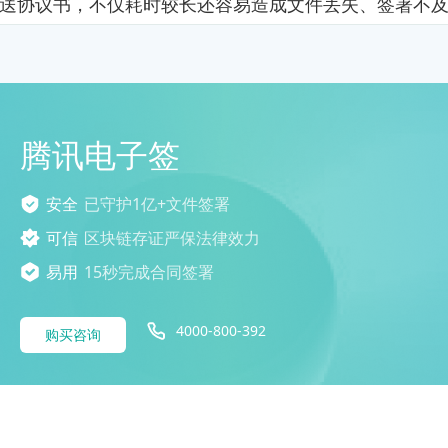
送协议书，不仅耗时较长还容易造成文件丢失、签署不
腾讯电子签
安全
已守护1亿+文件签署
可信
区块链存证严保法律效力
易用
15秒完成合同签署
4000-800-392
购买咨询