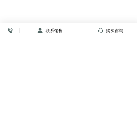
联系销售
购买咨询
放心签署 弹指间
小程序
公众号
关注我们