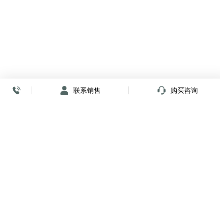
联系销售
购买咨询
放心签署 弹指间
小程序
公众号
关注我们