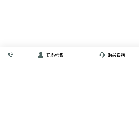
联系销售
购买咨询
放心签署 弹指间
小程序
公众号
关注我们