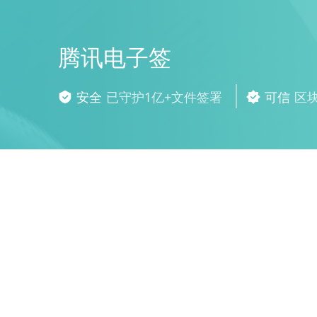
腾讯电子签
安全
已守护1亿+文件签署
可信
区