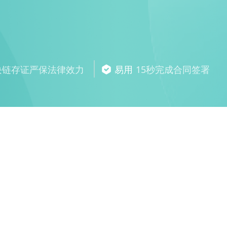
块链存证严保法律效力
易用
15秒完成合同签署