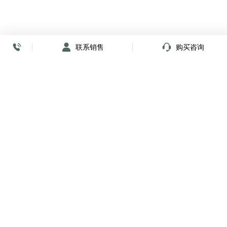
联系销售
购买咨询
放心签署 弹指间
小程序
公众号
关注我们