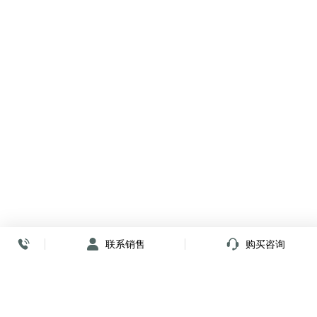
联系销售
购买咨询
放心签署 弹指间
小程序
公众号