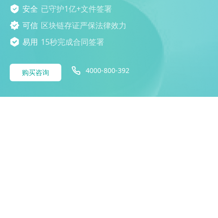
安全
已守护1亿+文件签署
可信
区块链存证严保法律效力
易用
15秒完成合同签署
4000-800-392
购买咨询