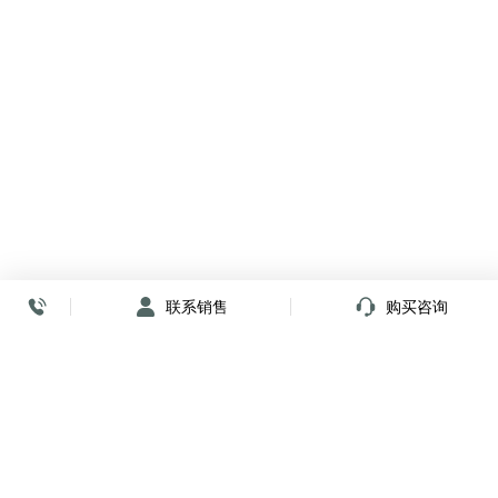
联系销售
购买咨询
放心签署 弹指间
小程序
公众号