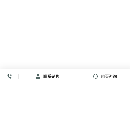
联系销售
购买咨询
放心签署 弹指间
小程序
公众号