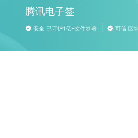
腾讯电子签
安全
已守护1亿+文件签署
可信
区