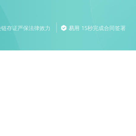
块链存证严保法律效力
易用
15秒完成合同签署