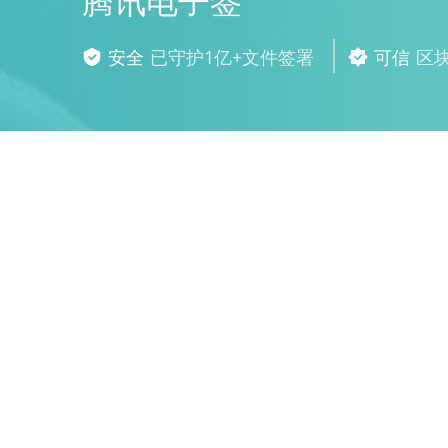
腾讯电子签
安全
已守护1亿+文件签署
可信
区