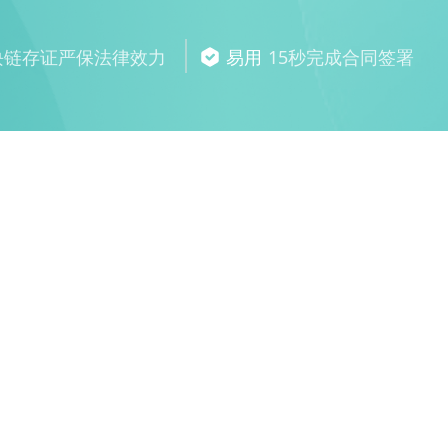
块链存证严保法律效力
易用
15秒完成合同签署