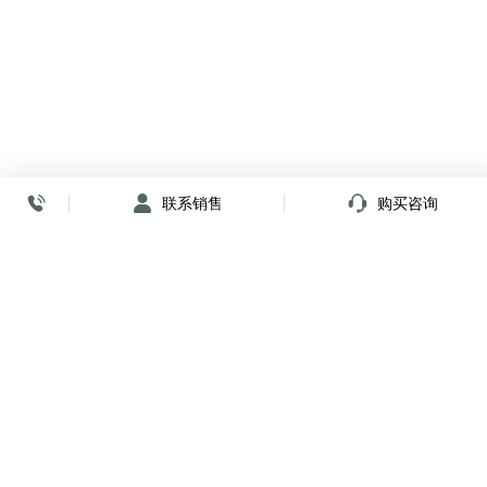
联系销售
购买咨询
放心签署 弹指间
小程序
公众号
关注我们