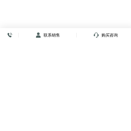
联系销售
购买咨询
放心签署 弹指间
小程序
公众号
关注我们