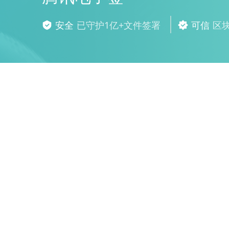
安全
已守护1亿+文件签署
可信
区