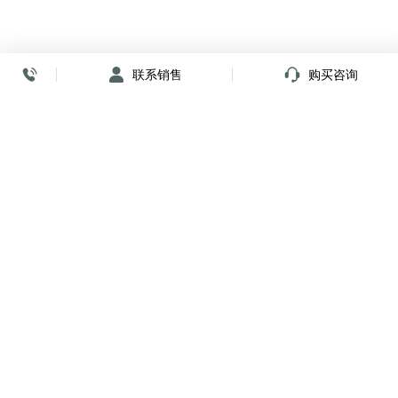
联系销售
购买咨询
放心签署 弹指间
小程序
公众号
关注我们