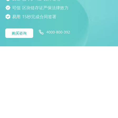
可信
区块链存证严保法律效力
易用
15秒完成合同签署
4000-800-392
购买咨询