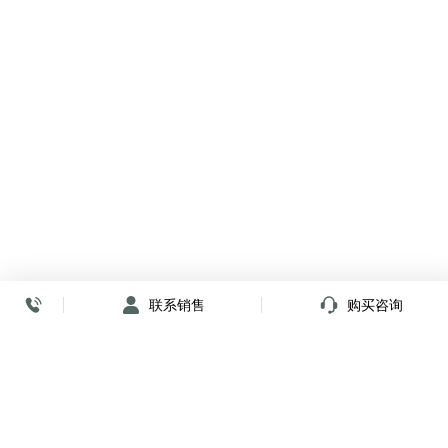
联系销售
购买咨询
放心签署 弹指间
小程序
公众号