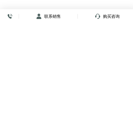
联系销售
购买咨询
放心签署 弹指间
小程序
公众号
关注我们
购买咨询