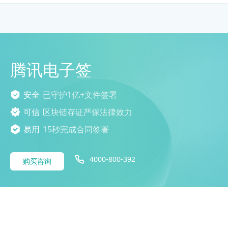
腾讯电子签
安全
已守护1亿+文件签署
可信
区块链存证严保法律效力
易用
15秒完成合同签署
4000-800-392
购买咨询