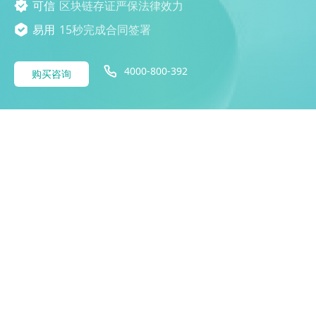
可信
区块链存证严保法律效力
易用
15秒完成合同签署
4000-800-392
购买咨询