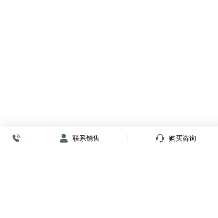
联系销售
购买咨询
放心签署 弹指间
小程序
公众号