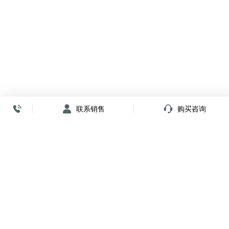
联系销售
购买咨询
放心签署 弹指间
小程序
公众号