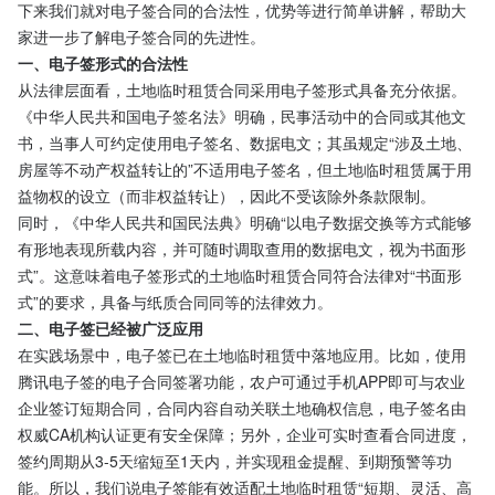
下来我们就对电子签合同的合法性，优势等进行简单讲解，帮助大
家进一步了解电子签合同的先进性。
一、电子签形式的合法性
从法律层面看，土地临时租赁合同采用电子签形式具备充分依据。
《中华人民共和国电子签名法》明确，民事活动中的合同或其他文
书，当事人可约定使用电子签名、数据电文；其虽规定“涉及土地、
房屋等不动产权益转让的”不适用电子签名，但土地临时租赁属于用
益物权的设立（而非权益转让），因此不受该除外条款限制。
同时，《中华人民共和国民法典》明确“以电子数据交换等方式能够
有形地表现所载内容，并可随时调取查用的数据电文，视为书面形
式”。这意味着电子签形式的土地临时租赁合同符合法律对“书面形
式”的要求，具备与纸质合同同等的法律效力。
二、电子签已经被广泛应用
在实践场景中，电子签已在土地临时租赁中落地应用。比如，使用
腾讯电子签的电子合同签署功能，农户可通过手机APP即可与农业
企业签订短期合同，合同内容自动关联土地确权信息，电子签名由
权威CA机构认证更有安全保障；另外，企业可实时查看合同进度，
签约周期从3-5天缩短至1天内，并实现租金提醒、到期预警等功
能。所以，我们说电子签能有效适配土地临时租赁“短期、灵活、高