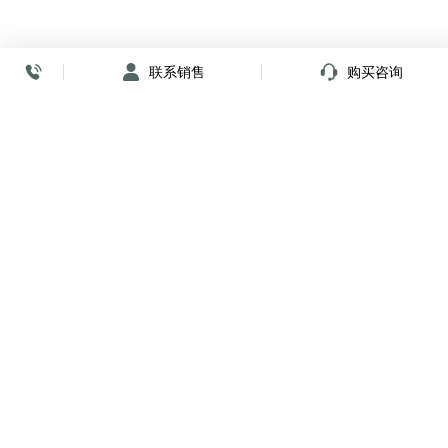
联系销售
购买咨询
放心签署 弹指间
小程序
公众号
关注我们