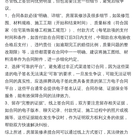
尽管线上签合同优势明显，但也需要注意一些细节，避免后续争
议。
1、合同条款必须“明确、详细”。房屋装修涉及很多细节，如装修范
围、材料规格、施工工期（开始和结束时间）、质量标准（符合国
家《住宅装饰装修工程施工规范》）、付款方式（每笔款项的支付
时间和条件，如首付款在合同签订后3日内支付，中期款在水电验收
合格后支付）、违约责任（如逾期完工的赔偿比例，质量问题的整
改期限）等，这些都需要在合同中一一明确。建议将施工图纸、材
料清单作为合同附件，进一步细化约定。
2、选择“可靠的平台”。避免通过非正式渠道签订合同，因为这些渠
道的电子签名无法满足“可靠”的要求，一旦发生争议，可能无法证明
合同的真实性。应选择腾讯电子签此类具备资质的第三方电子合同
平台，这些平台通常会提供电子签名认证、合同存储、证据保全等
服务，能有效保障合同的法律效力。
3、留存“完整的证据”。线上签合同后，双方要注意留存相关证据，
如合同的电子版本、聊天记录、付款凭证、施工过程中的照片或视
频等。这些证据能在发生争议时，作为证明双方权利义务的依据，
帮助双方快速解决纠纷。
综上所述，房屋装修承揽合同可以通过线上方式签订，其法律效力