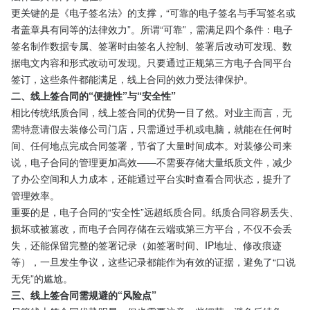
更关键的是《电子签名法》的支撑，“可靠的电子签名与手写签名或
者盖章具有同等的法律效力”。所谓“可靠”，需满足四个条件：电子
签名制作数据专属、签署时由签名人控制、签署后改动可发现、数
据电文内容和形式改动可发现。只要通过正规第三方电子合同平台
签订，这些条件都能满足，线上合同的效力受法律保护。
二、线上签合同的“便捷性”与“安全性”
相比传统纸质合同，线上签合同的优势一目了然。对业主而言，无
需特意请假去装修公司门店，只需通过手机或电脑，就能在任何时
间、任何地点完成合同签署，节省了大量时间成本。对装修公司来
说，电子合同的管理更加高效——不需要存储大量纸质文件，减少
了办公空间和人力成本，还能通过平台实时查看合同状态，提升了
管理效率。
重要的是，电子合同的“安全性”远超纸质合同。纸质合同容易丢失、
损坏或被篡改，而电子合同存储在云端或第三方平台，不仅不会丢
失，还能保留完整的签署记录（如签署时间、IP地址、修改痕迹
等），一旦发生争议，这些记录都能作为有效的证据，避免了“口说
无凭”的尴尬。
三、线上签合同需规避的“风险点”