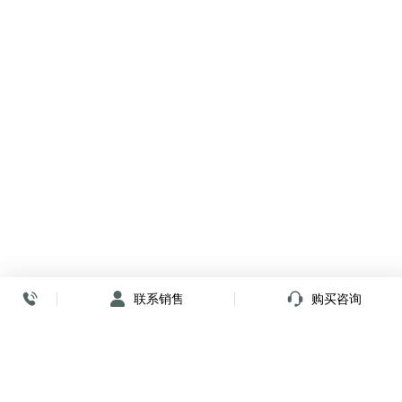
联系销售
购买咨询
放心签署 弹指间
小程序
公众号