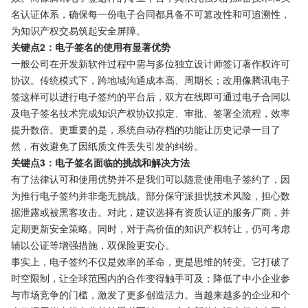
名认证体系，确保每一份电子合同都具备不可篡改性和可追溯性，
为知识产权交易筑起安全屏障。
关键点2：电子签名的使用有显著优势
一般公司在开发新软件过程中需与多位独立设计师签订著作权许可
协议。传统模式下，跨地域沟通成本高、周期长；改用像腾讯电子
签这样可以进行电子签约的平台后，双方在线即可通过电子合同以
及电子签名技术完成知识产权协议拟定、审批、签署全流程，效率
提升数倍。更重要的是，系统自动存档的功能让历史记录一目了
然，有效避免了因纸质文件丢失引发的纠纷。
关键点3：电子签名面临的挑战和解决方法
有了法律认可和使用优势并不是我们可以随意使用电子签约了，因
为推行电子签约并非毫无挑战。部分保守派担忧技术风险，担心数
据泄露或被黑客攻击。对此，建议选择有资质认证的服务厂商，并
定期更新安全策略。同时，对于高价值的知识产权转让，仍可考虑
辅以公证等增强措施，双保险更安心。
事实上，电子签约不仅是效率的革命，更是思维的转变。它打破了
时空限制，让全球范围内的合作变得触手可及；降低了中小企业参
与市场竞争的门槛，激发了更多创造活力。当越来越多的企业和个