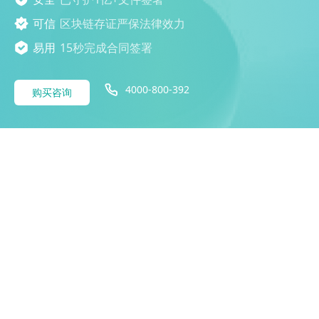
可信
区块链存证严保法律效力
易用
15秒完成合同签署
4000-800-392
购买咨询