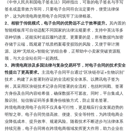
《中华人民共和国电子签名法》同样指出，可靠的电子签名与手写
签名或盖章效力等同，只要电子合同符合法定要件，便受法律保
护，这为跨境电商使用电子合同筑牢了法律根基。​
2、相较于传统模式，电子合同的优势远不止于效率提升。
其内置的
智能模板库可自动适配不同国家的法律法规要求，支持中英法等多
语种切换，还能实时追踪履约进度。更重要的是，所有数据均加密
存储于云端，既规避了纸质档案霉变损毁的风险，又便于审计溯
源。这种“无纸化+智能化”的组合拳，正帮助中小卖家突破资源瓶
颈，与大企业站在同一起跑线。​
3、跨境电商涉及多国法律与复杂交易环节，对电子合同的技术安全
性提出了更高要求。
主流电子合同平台通过“区块链存证+生物识别”
技术，构建了从签署到存证的全流程安全体系。以腾讯电子签为
例，其采用区块链技术记录合同签署的全流程，包括时间戳、签署
方身份及合同内容哈希值，确保数据不可篡改。同时，平台集成人
脸识别、短信验证码等多重身份核验方式，防止冒名签署。​
跨境电商使用电子合同不仅具备可行性，更是顺应行业发展趋势的
明智之举。电子合同凭借高效、便捷、安全等特性，为跨境电商企
业降低成本、提升效率、规避风险。随着技术不断进步与法律体系
持续完善，电子合同将在跨境电商领域发挥更大作用，助力企业在