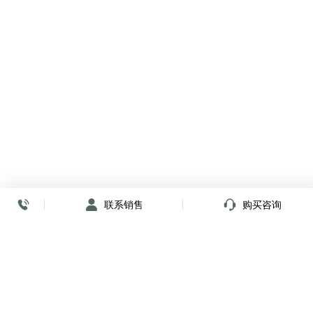
联系销售
购买咨询
放心签署 弹指间
小程序
公众号