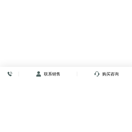
联系销售
购买咨询
放心签署 弹指间
小程序
公众号