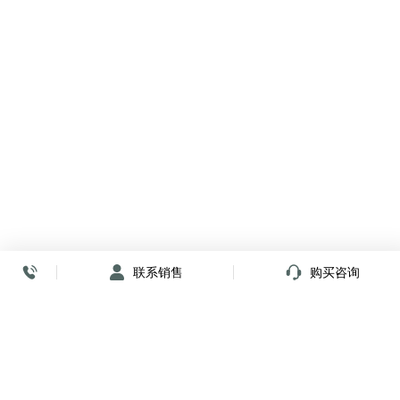
联系销售
购买咨询
放心签署 弹指间
小程序
公众号