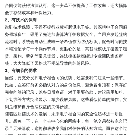
合同便能获得法律认可。这一变革不仅提高了工作效率，还大幅降
低了存储成本和环保压力。
2、有技术的保障
说到技术保障，不得不提行业标杆腾讯电子签。其深耕电子合同服
务领域多年，采用了先进加密算法守护数据安全。当用户发起签约
流程时，系统会自动生成唯一哈希值作为防伪标识，配合时间戳技
术精准记录每一个操作节点。更贴心的是，其智能模板库覆盖了租
赁、采购、劳务等常见场景，连法律条款都经过专业团队逐条审
核，大大降低了因格式不规范导致的纠纷风险。
3、有细节的要求
当然，要充分发挥电子档合同的优势，还需要我们注意一些细节。
比如，在签订前务必确认对方的身份信息，避免冒名顶替；保存好
完整的签约记录，以备日后查证；对于重要条款，建议采用加粗、
下划线等方式突出显示，减少误解风险。这些看似简单的操作，实
则是维护自身合法权益的关键步骤。
随着区块链技术的发展，未来电子档合同的安全性还将进一步提
升。想象一下，在一个去中心化的网络中，每一笔交易都被永久记
录且无法篡改，这将彻底改变我们对信任的认知方式。而在这个过