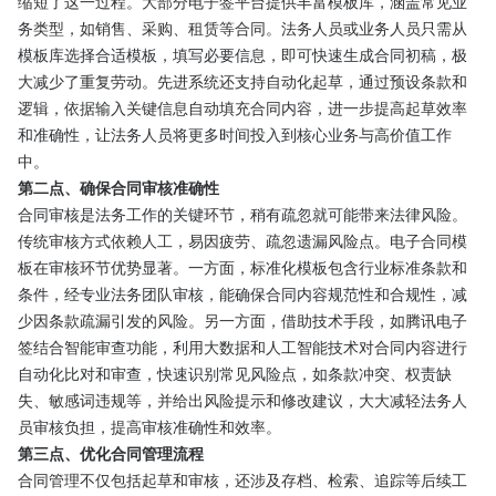
缩短了这一过程。大部分电子签平台提供丰富模板库，涵盖常见业
务类型，如销售、采购、租赁等合同。法务人员或业务人员只需从
模板库选择合适模板，填写必要信息，即可快速生成合同初稿，极
大减少了重复劳动。先进系统还支持自动化起草，通过预设条款和
逻辑，依据输入关键信息自动填充合同内容，进一步提高起草效率
和准确性，让法务人员将更多时间投入到核心业务与高价值工作
中。​
第二点、确保合同审核准确性​
合同审核是法务工作的关键环节，稍有疏忽就可能带来法律风险。
传统审核方式依赖人工，易因疲劳、疏忽遗漏风险点。电子合同模
板在审核环节优势显著。一方面，标准化模板包含行业标准条款和
条件，经专业法务团队审核，能确保合同内容规范性和合规性，减
少因条款疏漏引发的风险。另一方面，借助技术手段，如腾讯电子
签结合智能审查功能，利用大数据和人工智能技术对合同内容进行
自动化比对和审查，快速识别常见风险点，如条款冲突、权责缺
失、敏感词违规等，并给出风险提示和修改建议，大大减轻法务人
员审核负担，提高审核准确性和效率。​
第三点、优化合同管理流程​
合同管理不仅包括起草和审核，还涉及存档、检索、追踪等后续工