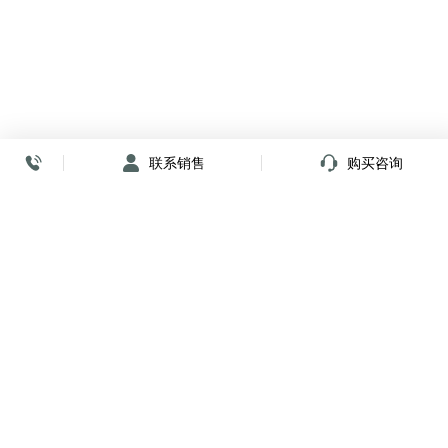
联系销售
购买咨询
放心签署 弹指间
小程序
公众号
关注我们