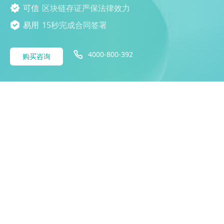
可信
区块链存证严保法律效力
易用
15秒完成合同签署
4000-800-392
购买咨询