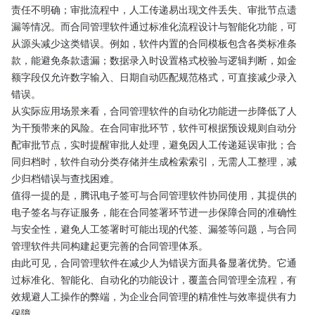
责任不明确；审批流程中，人工传递易出现文件丢失、审批节点遗
漏等情况。而合同管理软件通过标准化流程设计与智能化功能，可
从源头减少这类错误。例如，软件内置的合同模板包含各类标准条
款，能避免条款遗漏；数据录入时设置格式校验与逻辑判断，如金
额字段仅允许数字输入、日期自动匹配规范格式，可直接减少录入
错误。​
从实际应用场景来看，合同管理软件的自动化功能进一步降低了人
为干预带来的风险。在合同审批环节，软件可根据预设规则自动分
配审批节点，实时提醒审批人处理，避免因人工传递延误审批；合
同归档时，软件自动分类存储并生成检索索引，无需人工整理，减
少归档错误与查找困难。​
值得一提的是，腾讯电子签可与合同管理软件协同使用，其提供的
电子签名与存证服务，能在合同签署环节进一步保障合同的准确性
与安全性，避免人工签署时可能出现的代签、漏签等问题，与合同
管理软件共同构建起更完善的合同管理体系。​
由此可见，合同管理软件在减少人为错误方面具备显著优势。它通
过标准化、智能化、自动化的功能设计，覆盖合同管理全流程，有
效规避人工操作的弊端，为企业合同管理的精准性与效率提供有力
保障。