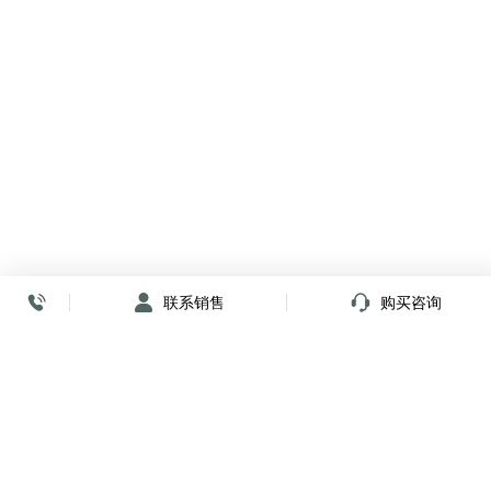
联系销售
购买咨询
放心签署 弹指间
小程序
公众号