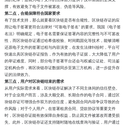
撑，有效避免了电子文件被篡改、伪造等风险。​
第二点，合规保障符合国家要求
有了技术支持，那么就要看区块链是否有合规性。区块链存证的应
用让电子签署更符合法律对 “可靠电子签名” 的要求。我国《电子签
名法》明确规定，电子签名需要保证签署内容的完整性与不可篡改
性，而区块链存证通过哈希值校验、时间戳固化等技术，能够清晰
还原电子文件的签署过程与内容演变，在发生法律纠纷时，平台可
快速出具区块链存证报告，作为有效的电子证据，大大降低了用户
的举证难度。同时，部分电子签署平台还会与权威公证处、司法鉴
定机构合作，将区块链存证数据同步至第三方机构，进一步提升存
证的法律效力。​
第三点，用户对区块链结束的需求
从用户实际需求来看，区块链存证解决了不同主体间的信任壁垒。
对于企业用户而言，涉及大额交易、长期合作的电子合同，通过区
块链存证可增强合作双方的信任度，避免因合同内容争议导致的合
作风险；对于个人用户，在签署租房合同、贷款协议等重要文件
时，区块链存证能有效保障自身权益，防止因文件被篡改而遭受损
失。此外，区块链存证还支持随时随地在线查询与验证，用户通过