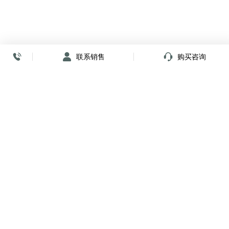
联系销售
购买咨询
放心签署 弹指间
小程序
公众号
关注我们