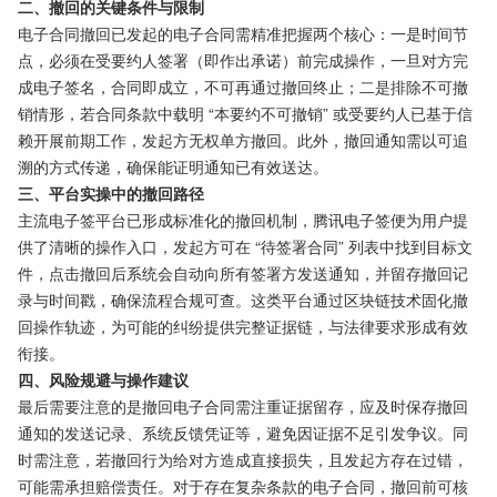
二、撤回的关键条件与限制​
电子合同撤回已发起的电子合同需精准把握两个核心：一是时间节
点，必须在受要约人签署（即作出承诺）前完成操作，一旦对方完
成电子签名，合同即成立，不可再通过撤回终止；二是排除不可撤
销情形，若合同条款中载明 “本要约不可撤销” 或受要约人已基于信
赖开展前期工作，发起方无权单方撤回。此外，撤回通知需以可追
溯的方式传递，确保能证明通知已有效送达。​
三、平台实操中的撤回路径​
主流电子签平台已形成标准化的撤回机制，腾讯电子签便为用户提
供了清晰的操作入口，发起方可在 “待签署合同” 列表中找到目标文
件，点击撤回后系统会自动向所有签署方发送通知，并留存撤回记
录与时间戳，确保流程合规可查。这类平台通过区块链技术固化撤
回操作轨迹，为可能的纠纷提供完整证据链，与法律要求形成有效
衔接。​
四、风险规避与操作建议​
最后需要注意的是撤回电子合同需注重证据留存，应及时保存撤回
通知的发送记录、系统反馈凭证等，避免因证据不足引发争议。同
时需注意，若撤回行为给对方造成直接损失，且发起方存在过错，
可能需承担赔偿责任。对于存在复杂条款的电子合同，撤回前可核