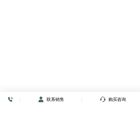
联系销售
购买咨询
放心签署 弹指间
小程序
公众号