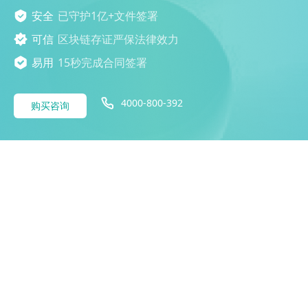
安全
已守护1亿+文件签署
可信
区块链存证严保法律效力
易用
15秒完成合同签署
4000-800-392
购买咨询