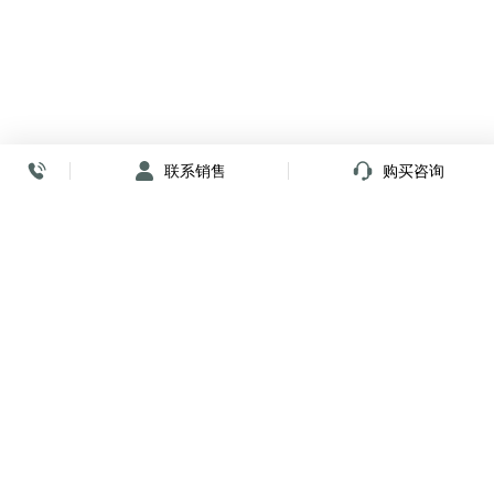
联系销售
购买咨询
放心签署 弹指间
小程序
公众号
关注我们