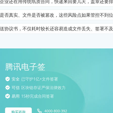
企业还在用传统纸质合同，快递来回要几天，盖章还要
是否真实、文件是否被篡改，这些风险点如果管控不到
送协议书，不仅耗时较长还容易造成文件丢失、签署不
腾讯电子签
安全
已守护1亿+文件签署
可信
区块链存证严保法律效力
易用
15秒完成合同签署
4000-800-392
购买咨询