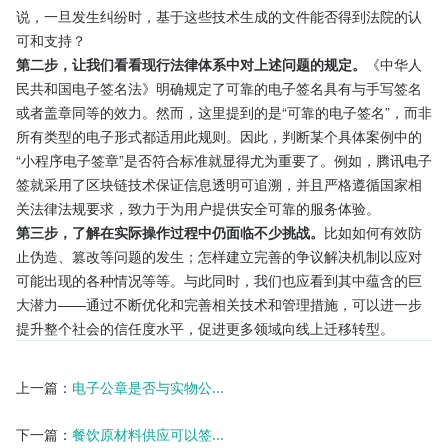
说，一旦发生纠纷时，基于这些技术生成的文件能否得到法院的认
可和支持？
第二步，让我们看看现行法律体系中对上述问题的规定。
《中华人
民共和国电子签名法》明确规定了可靠的电子签名具有与手写签名
或者盖章同等的效力。然而，这里提到的是“可靠的电子签名”，而非
所有类型的电子形式都适用此规则。因此，判断某个具体案例中的
“小程序电子签章”是否符合标准就显得尤为重要了。例如，腾讯电子
签就采用了区块链技术保证信息透明可追溯，并且严格遵循国家相
关法律法规要求，致力于为用户提供安全可靠的服务体验。
第三步，了解在实际操作过程中仍面临不少挑战。
比如如何有效防
止伪造、篡改等问题的发生；怎样建立完善的争议解决机制以应对
可能出现的各种情况等等。与此同时，我们也应看到其中蕴含的巨
大潜力——通过不断优化和完善相关技术和管理措施，可以进一步
提升整个社会的信任度水平，促进更多领域向线上迁移转型。
上一篇：
电子公章是否与实物公...
下一篇：
餐饮原材料供应可以签...