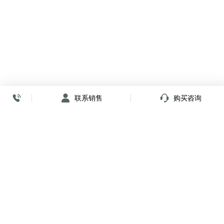
联系销售
购买咨询
放心签署 弹指间
小程序
公众号