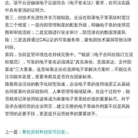
志。该平台还确保电子证据符合《电子签名法》要求，在司法实践
中具有更强的证明力。
第三，但技术先进性并非万能钥匙。企业在部署电子章系统时需注
意三个维度：一是内部管理制度的配套升级，明确电子章的使用范
围和审批流程；二是定期进行安全审计，防范潜在的数据泄露风
险；三是选择通过CA认证的可靠服务商，避免因技术漏洞导致法律
纠纷。
第四，当前监管环境也在持续完善中。**根据《电子合同在线订立流
程规范》，可靠的电子签名必须满足"真实身份、意愿表达、文件防
篡改"三大要素。这意味着企业在选择电子章解决方案时，不能仅关
注功能丰富度，更要考察其是否符合国家标准。
随着商业活动的数字化转型加速，企业电子章的使用场景正从基础
合同签署向供应链协同、人事管理等领域延伸。在这个过程中，能
否精准记录使用轨迹将成为衡量电子章系统价值的重要标尺。对于
追求合规经营的企业而言，建立完整的电子章操作档案不仅是风险
管理的必要手段，更是提升运营效率的重要抓手。
上一篇：
餐饮原材料供应可以签...