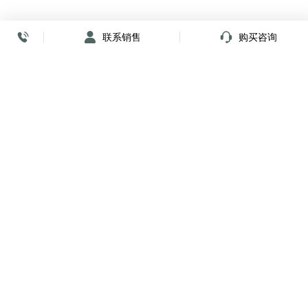
联系销售
购买咨询
放心签署 弹指间
小程序
公众号
关注我们
购买咨询