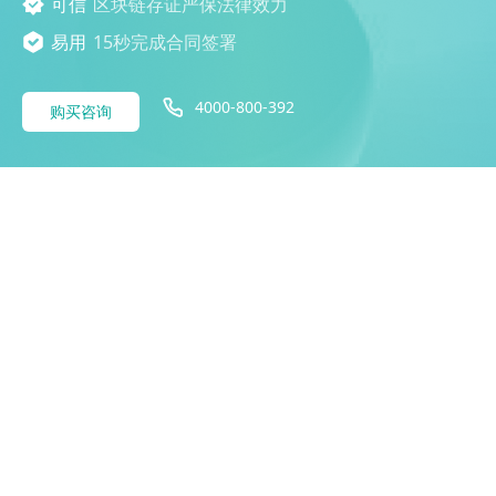
可信
区块链存证严保法律效力
易用
15秒完成合同签署
4000-800-392
购买咨询