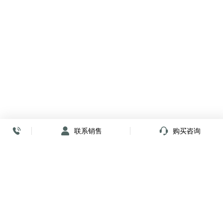
联系销售
购买咨询
放心签署 弹指间
小程序
公众号