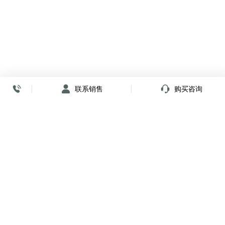
联系销售
购买咨询
放心签署 弹指间
小程序
公众号
关注我们