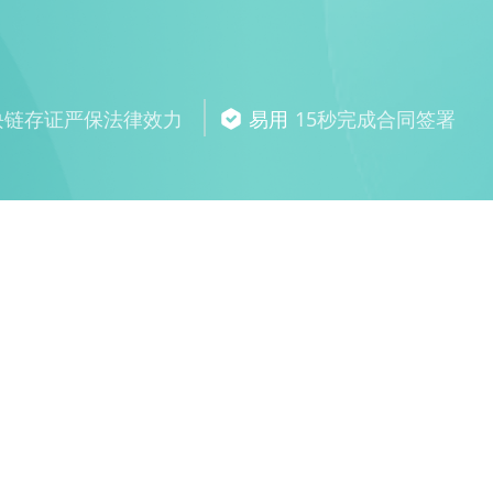
块链存证严保法律效力
易用
15秒完成合同签署