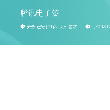
腾讯电子签
安全
已守护1亿+文件签署
可信
区