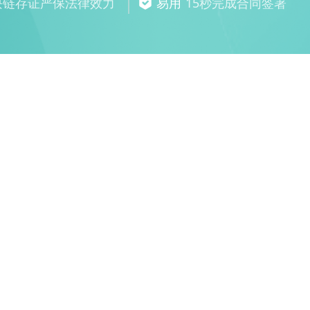
块链存证严保法律效力
易用
15秒完成合同签署