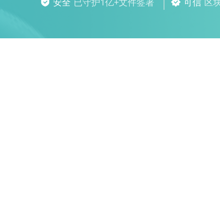
安全
已守护1亿+文件签署
可信
区