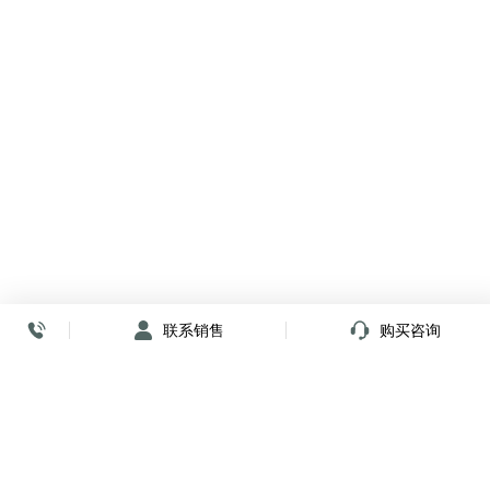
联系销售
购买咨询
放心签署 弹指间
小程序
公众号