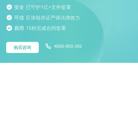
安全
已守护1亿+文件签署
可信
区块链存证严保法律效力
易用
15秒完成合同签署
4000-800-392
购买咨询