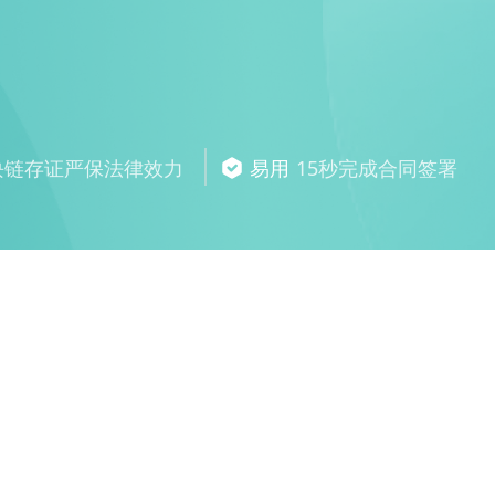
块链存证严保法律效力
易用
15秒完成合同签署