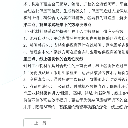
术，构建了覆盖合同起草、签署、归档的全流程闭环。平台
自动匹配供应商信息并生成待签文件，供应商通过人脸识别
实时上链，确保合同内容不可篡改、签署行为可追溯，解决
第二点、批量采购场景下的效率突破点
工业耗材批量采购的特殊性在于合同数量多、供应商分散、
1、流程自动化：平台内置的智能模板库可根据采购品类自
2、签署并行化：支持多供应商同时在线签署，避免因单点
3、管理集中化：采购方可在后台实时查看各供应商签署进
第三点、线上签协议的合规性防线
针对工业耗材采购对合规性的严苛要求，线上签协议通过三
1、身份强认证：采用生物检测、运营商核验等技术，确保
2、意愿真实化：通过短信二次确认、签署页水印防伪等设
3、存证司法化：与公证处、仲裁机构数据直连，确保电子
当工业耗材采购进入“批量、高频、跨域”的新阶段，线上
价值不仅体现在效率提升，更在于为复杂供应链环境下的合
未来，随着AI审约、智能履约预警等功能的深化，线上签
上一篇