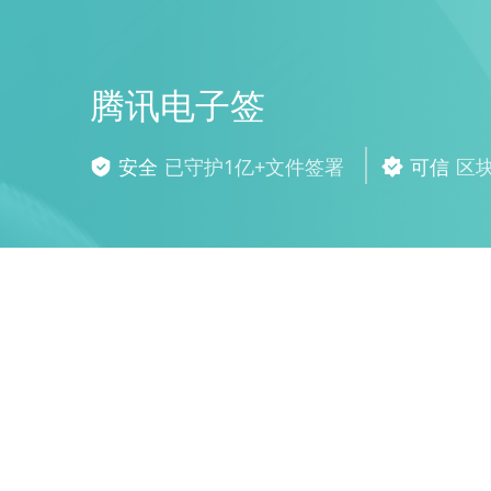
腾讯电子签
安全
已守护1亿+文件签署
可信
区